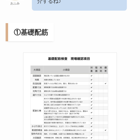
介するね♪
おふみ
①
基礎配筋