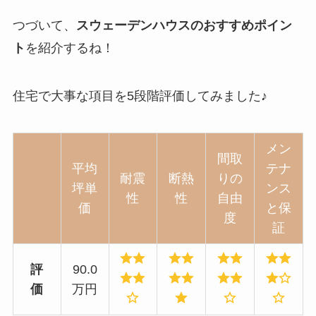
つづいて、
スウェーデンハウスのおすすめポイン
ト
を紹介するね！
住宅で大事な項目を5段階評価してみました♪
メン
間取
平均
テナ
耐震
断熱
りの
坪単
ンス
性
性
自由
価
と保
度
証
評
90.0
価
万円