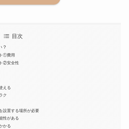
目次
い？
ト①費用
ト②安全性
使える
ラク
を設置する場所が必要
能性がある
かかる