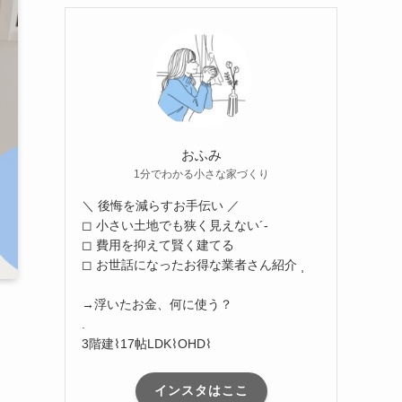
おふみ
1分でわかる小さな家づくり
＼ 後悔を減らすお手伝い ／
◻︎ 小さい土地でも狭く見えない´-
◻︎ 費用を抑えて賢く建てる
◻︎ お世話になったお得な業者さん紹介 ⸒
→浮いたお金、何に使う？
.
3階建⌇17帖LDK⌇OHD⌇
インスタはここ